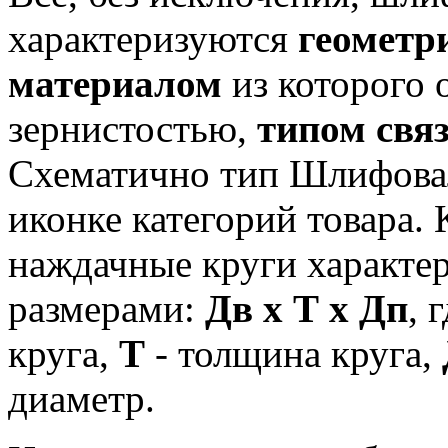
характеризуются
геометр
материалом
из которого 
зернистостью,
типом свя
Схематично тип Шлифовал
иконке категорий товара.
наждачные круги характ
размерами:
Дв х Т х Дп
, 
круга,
Т
- толщина круга,
диаметр.